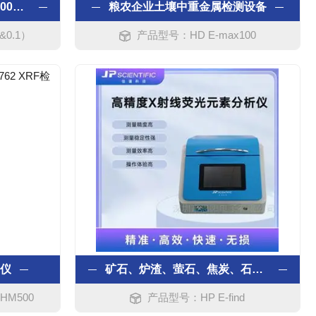
能量色散X荧光光谱仪XD-1000全自动膜厚仪
粮农企业土壤中重金属检测设备
&0.1）
产品型号：HD E-max100
测仪
矿石、炉渣、萤石、焦炭、石灰石元素分析仪
 HM500
产品型号：HP E-find