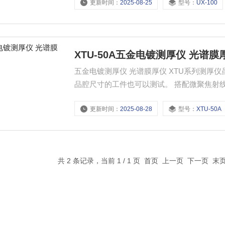
更新时间：
2025-08-25
型号：
UX-100
XTU-50A五金电镀测厚仪 光谱膜
五金电镀测厚仪 光谱膜厚仪 XTU系列测厚
品腔尺寸的工件也可以测试。 搭配微聚焦射线管和*的光路设计，以及变焦算法装置，可测试极微小和异形
样品。 检测78种元素镀层·0.005um检出限·小测量面积0.002mm2·深凹槽可达90mm。 外置的高精密微型滑
更新时间：
2025-08-28
型号：
XTU-50A
轨，可以快速控制样品移动.
共 2 条记录，当前 1 / 1 页 首页 上一页 下一页 