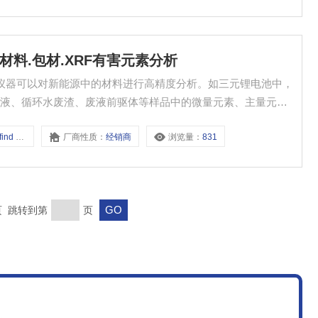
源电子材料.包材.XRF有害元素分析
列仪器可以对新能源中的材料进行高精度分析。如三元锂电池中，
取液、循环水废渣、废液前驱体等样品中的微量元素、主量元素
类液体样品重复检测结果，每个样品2次重复检测，每次检测时间为5
 HM500
厂商性质：
经销商
浏览量：
831
末页 跳转到第
页