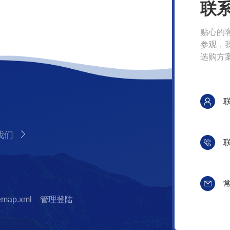
联
贴心的
参观，
选购方
我们
常
temap.xml
管理登陆