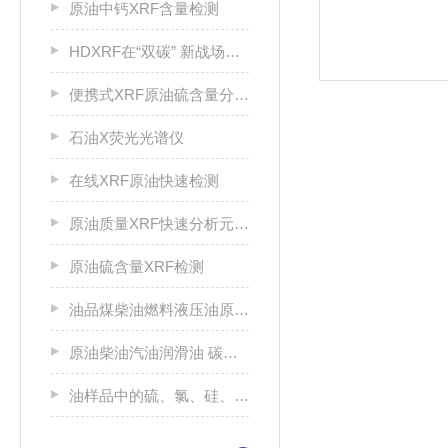
原油中钙XRF含量检测
HDXRF在“双碳” 新战场绿色甲醇检测中的应用
便携式XRF原油硫含量分析仪
石油X荧光光谱仪
在线XRF原油快速检测
原油质量XRF快速分析元素检测
原油硫含量XRF检测
油品煤柴油燃料液压油原油金属元素检测仪机
原油柴油汽油润滑油 碳氢化合物进行硫分析
油样品中的硫、氯、硅、磷的快速分析