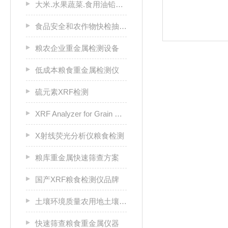
大米.水果蔬菜.食用油铅、砷、镍等重金属
食品安全和农作物快检抽查仪器
粮农企业重金属检测设备
低成本粮食重金属检测仪
硫元素XRF检测
XRF Analyzer for Grain Heavy Metals
X射线荧光分析仪粮食检测
粮库重金属快速筛查方案
国产XRF粮食检测仪品牌
土壤环境质量农用地土壤重金属元素分析
快速筛查粮食重金属仪器