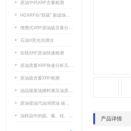
原油中钙XRF含量检测
HDXRF在“双碳” 新战场绿色甲醇检测中的应用
便携式XRF原油硫含量分析仪
石油X荧光光谱仪
在线XRF原油快速检测
原油质量XRF快速分析元素检测
原油硫含量XRF检测
油品煤柴油燃料液压油原油金属元素检测仪机
原油柴油汽油润滑油 碳氢化合物进行硫分析
油样品中的硫、氯、硅、磷的快速分析
产品详情