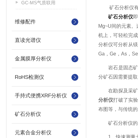
GC-MS气质联用
矿石分析仪有哪
矿石分析仪
维修配件
Mg~U间的元素
机上，可轻松完
直读光谱仪
分析仪可分析从镁(M
Ga，Ge，As，S
金属膜厚分析仪
岩石是固态矿物
RoHS检测仪
分矿石因需要提取
在勘探及采矿领
手持式便携XRF分析仪
分析仪
打破了实
布图等，与传统的
矿石分析仪
矿石分析仪的
元素合金分析仪
1、快速测量土