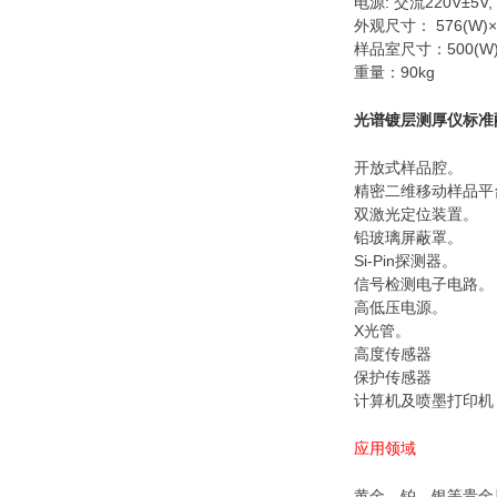
电源: 交流220V±
外观尺寸： 576(W)×4
样品室尺寸：500(W)×3
重量：90kg
光谱镀层测厚仪
标准
开放式样品腔。
精密二维移动样品平
双激光定位装置。
铅玻璃屏蔽罩。
Si-Pin探测器。
信号检测电子电路。
高低压电源。
X光管。
高度传感器
保护传感器
计算机及喷墨打印机
应用领域
黄金，铂，银等贵金