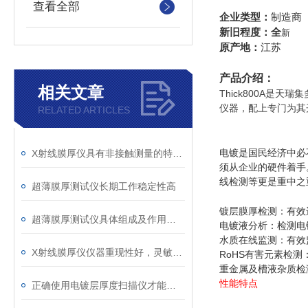
查看全部
企业类型：
制造商
新旧程度：全
新
原产地：
江苏
产品介绍：
相关文章
Thick800A
仪器，配上专门为其
RELATED ARTICLES
电镀是国民经济中必
X射线膜厚仪具有非接触测量的特性且测量速度快
须从企业的硬件着手
线检测等更是重中之
超薄膜厚测试仪长期工作稳定性高
镀层膜厚检测：有效
超薄膜厚测试仪具体组成及作用解析
电镀液分析：检测电
水质在线监测：有效
X射线膜厚仪仪器重现性好，灵敏度高
RoHS有害元素检测
重金属及槽液杂质检
性能特点
正确使用电镀层厚度扫描仪才能确保获得可靠和准确的测量结果