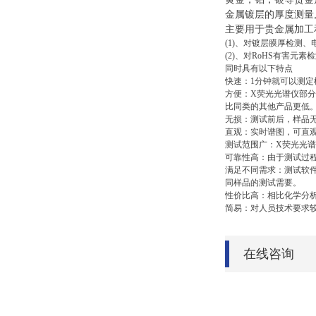
金属镀层的厚度测量
主要用于贵金属加工
(1)、对镀层膜厚检测
(2)、对RoHS有害
同时具有以下特点
快速：1分钟就可以测
方便：X荧光光谱仪部分
比同类的其他产品更低
无损：测试前后，样品
直观：实时谱图，可直
测试范围广：X荧光光谱
可靠性高：由于测试过
满足不同需求：测试软件
同样品的测试需要。
性价比高：相比化学分
简易：对人员技术要求较
在线咨询