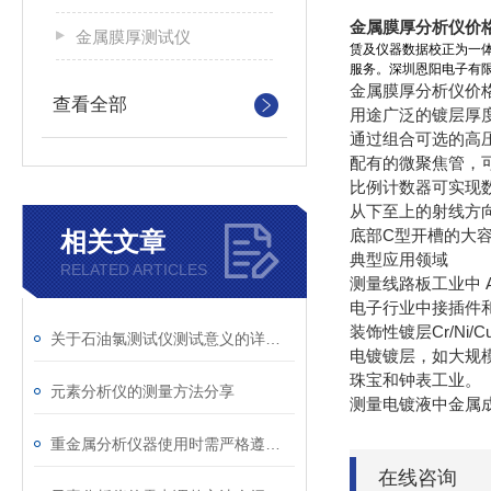
金属膜厚分析仪价
金属膜厚测试仪
赁及仪器数据校正为一体
服务。深圳恩阳电子有
金属膜厚分析仪价格
查看全部
用途广泛的镀层厚
通过组合可选的高压和
配有的微聚焦管，可
比例计数器可实现数
从下至上的射线方
底部C型开槽的大容
相关文章
典型应用领域
RELATED ARTICLES
测量线路板工业中 Au/
电子行业中接插件
装饰性镀层Cr/Ni/Cu
关于石油氯测试仪测试意义的详细阐述
电镀镀层，如大规模生
珠宝和钟表工业。
元素分析仪的测量方法分享
测量电镀液中金属
重金属分析仪器使用时需严格遵守操作规范
在线咨询