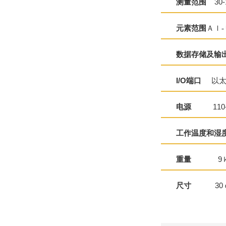
测量范围
30-
元素范围
Ａｌ-
数据存储及输
I/O端口
以太网1
电源
110-24
工作温度和湿
重量
9ｋ
尺寸
30ｃｍW