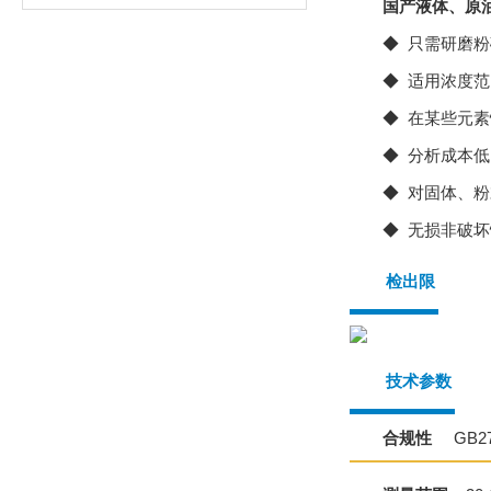
国产液体、原油
◆ 只需研磨
◆ 适用浓度范围
◆ 在某些元
◆ 分析成本
◆ 对固体、
◆ 无损非破
检出限
技术参数
合规性
GB276