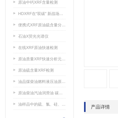
原油中钙XRF含量检测
HDXRF在“双碳” 新战场绿色甲醇检测中的应用
便携式XRF原油硫含量分析仪
石油X荧光光谱仪
在线XRF原油快速检测
原油质量XRF快速分析元素检测
原油硫含量XRF检测
油品煤柴油燃料液压油原油金属元素检测仪机
原油柴油汽油润滑油 碳氢化合物进行硫分析
油样品中的硫、氯、硅、磷的快速分析
产品详情