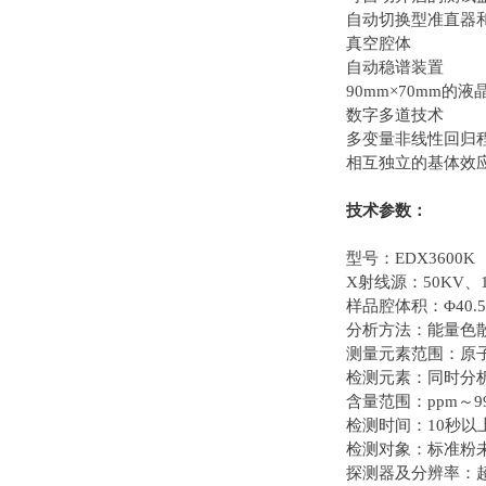
自动切换型准直器
真空腔体
自动稳谱装置
90mm×70mm的液
数字多道技术
多变量非线性回归
相互独立的基体效
技术参数：
型号：EDX3600K
X射线源：50KV、
样品腔体积：Φ40.5m
分析方法：能量色
测量元素范围：原子
检测元素：同时分
含量范围：ppm～99
检测时间：10秒以
检测对象：标准粉
探测器及分辨率：超大