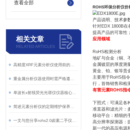
查看全部
ROHS环保分析仪价
产品说明、技术参
针对EDX 180
提高产品的可靠性
相关文章
应用领域
RELATED ARTICLES
RoHS检测分析
地矿与合金（铜、
金属镀层的厚度测
高精度XRF元素分析仪使用前的测试运行
黄金、铂、银等贵
主要用于RoHS指
重金属分析仪器使用时需严格遵守操作规范
行，首饰销售和检
有害元素ROHS指
单波长x射线荧光光谱仪仪器核心部件分析
下照式：可满足各
简述元素分析仪的定期维护保养方法
准直器和滤光片：
移动平台：精细的
一文与您分享rohs2.0卤素二手仪器的正确安装方法
高分辨率探测器：
新一代的高压电源