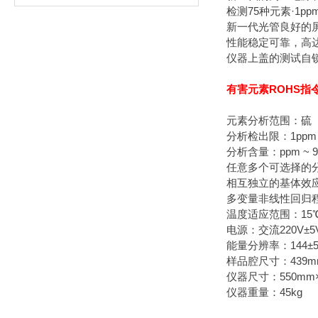
检测75种元素·1pp
新一代光管良好的
性能稳定可靠，高
仪器上盖的测试自
有害元素ROHS指
元素分析范围：硫（
分析检出限：1ppm
分析含量：ppm ~ 9
任意多个可选择的
相互独立的基体效
多变量非线性回归
温度适应范围：15℃ 
电源：交流220V
能量分辨率：144±5
样品腔尺寸：439mm
仪器尺寸：550mm×
仪器重量：45kg