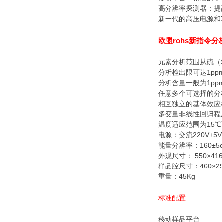
高分辨率探测器：提
新一代的高压电源和
欧盟rohs新指令分
元素分析范围从硫（
分析检出限可达1pp
分析含量一般为1ppm
任意多个可选择的分
相互独立的基体效应
多变量非线性回归程
温度适应范围为15℃
电源：交流220V±
能量分辨率：160±5
外观尺寸： 550×416
样品腔尺寸：460×29
重量：45Kg
标准配置
移动样品平台