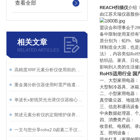
查看全部
REACH扫描仪
介绍 
由江苏天瑞仪器股份
盟议会和理事会于2003年1月通过
备中限制使用某些有害物
相关文章
质分别为：铅Pb、镉
球制造业大国，也是
RELATED ARTICLES
法》，内容类似Ro
纺织品、家具、日化
影响到人类的生活健
高精度XRF元素分析仪使用前的测试运行
RoHS适用行业
国
一、大型家用电器：
重金属分析仪器使用时需严格遵守操作规范
大型制冷器具、冰箱
二、小型家用电器：
单波长x射线荧光光谱仪仪器核心部件分析
真空吸尘器、地毯清
三、信息和通讯设备
中央数据处理器、个
简述元素分析仪的定期维护保养方法
四、消费类产品：
收音机、电视机、录
一文与您分享rohs2.0卤素二手仪器的正确安装方法
五、照明设备：
荧光灯具（家用的照