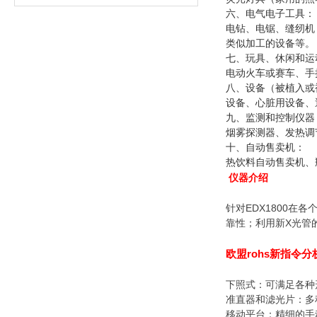
六、电气电子工具：
电钻、电锯、缝纫机
类似加工的设备等。
七、玩具、休闲和运
电动火车或赛车、手
八、设备（被植入或
设备、心脏用设备、
九、监测和控制仪
烟雾探测器、发热调
十、自动售卖机：
热饮料自动售卖机、
仪器介绍
针对EDX1800在
靠性；利用新X光管
欧盟rohs新指令分
下照式：可满足各种
准直器和滤光片：多
移动平台：精细的手