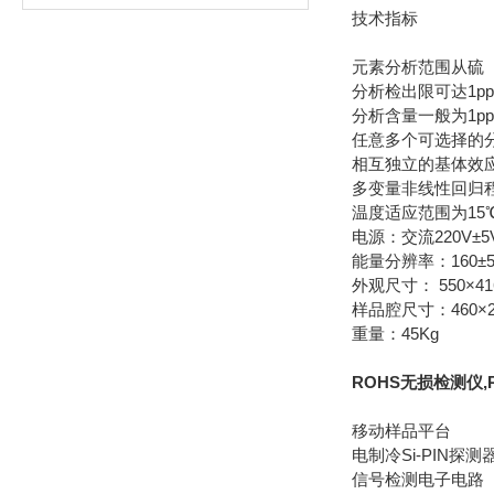
技术指标
元素分析范围从硫
分析检出限可达1p
分析含量一般为1ppm
任意多个可选择的
相互独立的基体效
多变量非线性回归
温度适应范围为15℃
电源：交流220V±
能量分辨率：160±5
外观尺寸： 550×41
样品腔尺寸：460×2
重量：45Kg
ROHS无损检测仪,
移动样品平台
电制冷Si-PIN探测
信号检测电子电路