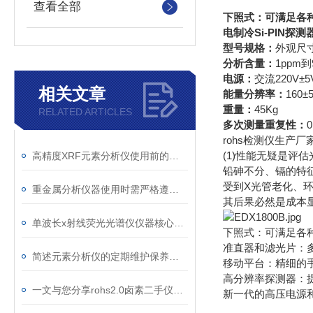
查看全部
下照式：可满足各
电制冷Si-PIN探测
型号规格：
外观尺寸：
分析含量：
1ppm到
电源：
交流220V
相关文章
能量分辨率：
160±
重量：
45Kg
RELATED ARTICLES
多次测量重复性：
rohs检测仪生产厂
(1)性能无疑是
高精度XRF元素分析仪使用前的测试运行
铅砷不分、镉的特
受到X光管老化、
重金属分析仪器使用时需严格遵守操作规范
其后果必然是成本
单波长x射线荧光光谱仪仪器核心部件分析
下照式：可满足各
准直器和滤光片：
简述元素分析仪的定期维护保养方法
移动平台：精细的
高分辨率探测器：
一文与您分享rohs2.0卤素二手仪器的正确安装方法
新一代的高压电源