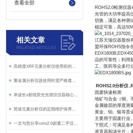
查看全部
ROHS2.0检测
光管的大功率提高仪
切换，满足各种测
稳定可靠，高达5
相关文章
江苏天瑞仪器股份有
盟环保ROHS指
RELATED ARTICLES
EDX1800B,ED
品的可靠性；利用
工、医药等众多行
高精度XRF元素分析仪使用前的测试运行
重金属分析仪器使用时需严格遵守操作规范
ROHS2.0分析仪
,
固废快速检测
单波长x射线荧光光谱仪仪器核心部件分析
地矿与合金（铜、
金属镀层的厚度测
简述元素分析仪的定期维护保养方法
黄金、铂、银等贵
主要用于固废行业
一文与您分享rohs2.0卤素二手仪器的正确安装方法
下照式：可满足各
准直器和滤光片：