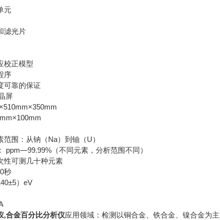
单元
和滤光片
应校正模型
程序
度可靠的保证
液晶屏
510mm×350mm
mm×100mm
素范围：从钠（Na）到铀（U）
 ppm—99.99%（不同元素，分析范围不同）
次性可测几十种元素
0秒
0±5）eV
A
,
合金百分比分析仪
应用领域：检测以铜合金、铁合金、镍合金为主