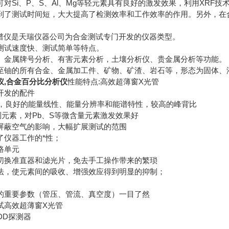
对Si、P、S、Al、Mg等轻元素具有良好的激发效果，利用XRF技
到了测试时间短，大大提高了检测效率和工作效率的作用。另外，在
金光谱仪是天瑞仪器公司为合金测试专门开发的仪器类型。
测试速度快、测试简单等特点。
、金属牌号分析、有害元素分析，土壤分析仪、贵金属分析等功能。
至铀的所有合金、金属加工件、矿物、矿渣、岩石等，形态为固体、
,
合金百分比分析仪
性能特点:高效超薄窗X光管
开发的配件
器，良好的能量线性、能量分辨率和能谱特性，较高的峰背比
测元素，对Pb、S等微含量元素激发效果好
屏蔽空气的影响，大幅扩展测试的范围
了仪器工作的*性；
路单元
切换准直器和滤光片，免去手工操作带来的繁琐
法，使元素间的吸收、增强效应得到明显的抑制；
的重要参数（管压、管流、真空度）一目了然
试高效超薄窗X光管
DD探测器