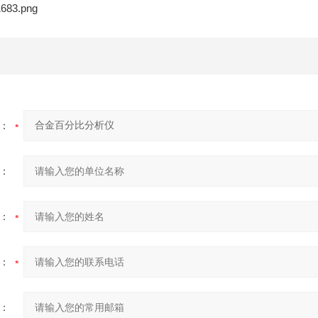
：
：
：
：
：