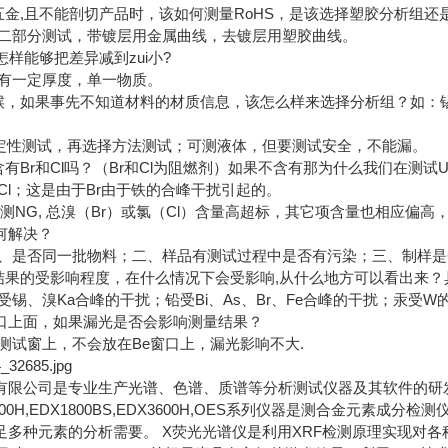
有五金,且不能剖切产品时，该如何测量RoHS，是该选择塑胶分析组
二部分测试，带镀层用金属曲线，去镀层用塑胶曲线。
怎样能够把差异减到zui小?
有一定厚度，单一物质。
时候，如果事先不知道材料的材质信息，该怎么样来选择分析组？如：
Y定性测试，再选择方法测试；可测液体，但要测试安全，不能漏。
含有Br和Cl吗？（Br和Cl为阻燃剂）如果不含有那为什么我们在测
Cl；这是由于Br由于铁的合峰干扰引起的。
S检测NG, 总溴（Br）或氯（Cl）含量高超标，其它项含量也相应偏
何解决？
、是否同一批物料；二、样品有测试过程中是否有污染；三、制样是
量结果的受影响程度，在什么情况下会受影响,从什么地方可以看出来
锡、溴Ka合峰的干扰；铅受Bi、As、Br、Fe合峰的干扰；汞受
窗口上面，如果漏光是否会影响测量结果？
测试窗上，不会放在Be窗口上，漏光影响不大.
有限公司是专业生产光谱、色谱、质谱等分析测试仪器及其软件的研
DX2000H,EDX1800BS,EDX3600H,OES系列仪器是测合金
足多种元素的分析需要。 X荧光光谱仪是利用XRF检测原理实现对