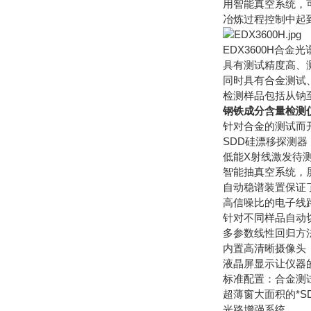
用智能真空系统，可
冶炼过程控制中起
EDX3600H合
具有测试精度高、
同时具有合金测试
检测样品包括从钠
钢铁成分含量检测仪
针对合金的测试而
SDD硅漂移探测
低能X射线激发待
智能抽真空系统，
自动稳谱装置保证
高信噪比的电子线
针对不同样品自动
多参数线性回归方
内置高清晰摄像头
液晶屏显示让仪器
标准配置：合金测
超薄窗大面积的*S
光路增强系统