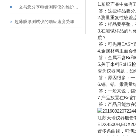
1.塑胶产品中如
一文与您分享电镀测厚仪的维护保养方法
答：这些样品要分
2.测量重复性较差,
超薄膜厚测试仪的响应速度受哪些因素影响？
答：样品要平整，
3.在测试样品的
质？
答：可先用EAS
4.金属材料里面会
答：金属不含Br和
5.关于来料RoH
否为仪器问题，如
答：原因很多：一
6.镉、铅、汞测
答：一般来说，镉受
7.产品放置在Be
答：产品只能放在
江苏天瑞仪器股份
EDX4500H,E
置多条曲线，可满