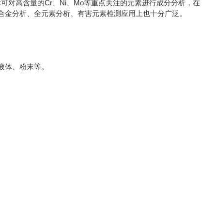
术可对高含量的Cr、Ni、Mo等重点关注的元素进行成分分析，在
合金分析、全元素分析、有害元素检测应用上也十分广泛。
液体、粉末等。