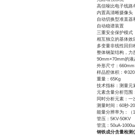
高信噪比电子线路
内置高清晰摄像头
自动切换型准直器
自动稳谱装置
三重安全保护模式
相互独立的基体效
多变量非线性回归
整体钢架结构，力
90mm×70mm的
外形尺寸：660mm×
样品腔体积：Φ320
重量：65Kg
技术指标：测量元
元素含量分析范围：
同时分析元素：一
测量时间：60秒-20
能量分辨率为：（14
管压：5KV-50KV
管流：50uA-1000u
钢铁成分含量检测仪