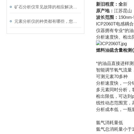
新旧程度：全
新
矿石分析仪常见故障的相应解决方法介绍
原产地：
江苏昆山
波长范围：
190nm-
元素分析仪的种类都有哪些，您都了解几个
ICP2060T电
仪器拥有专业*的
分析速度快、检出
燃料油硫含量检测仪
*的油品直接进样
智能调节氧气流量
可测元素70多种
分析速度快，一分钟
多元素同时分析，
检出限低，可达到p
线性动态范围宽，
分析成本低，一瓶氩
氩气消耗量低
氩气总消耗量小于14L