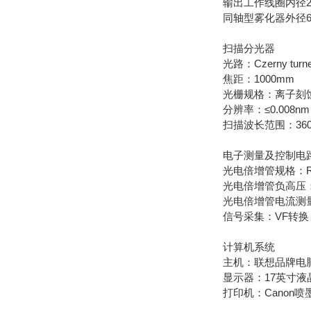
输出工作线圈内径2
同轴型雾化器外径6
扫描分光器
光路：Czerny turn
焦距：1000mm
光栅规格：离子刻蚀全
分辨率：≤0.008nm
扫描波长范围：3600线
电子测量及控制电
光电倍增管规格：R21
光电倍增管负高压：（
光电倍增管电流测量范
信号采集：VF转换
计算机系统
主机：联想品牌电
显示器：17英寸液
打印机：Canon