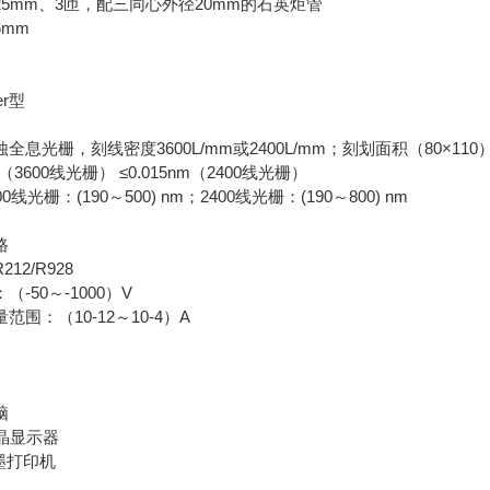
5mm、3匝，配三同心外径20mm的石英炬管
mm
er型
息光栅，刻线密度3600L/mm或2400L/mm；刻划面积（80×110
（3600线光栅） ≤0.015nm（2400线光栅）
光栅：(190～500) nm；2400线光栅：(190～800) nm
路
2/R928
-50～-1000）V
围：（10-12～10-4）A
脑
晶显示器
喷墨打印机