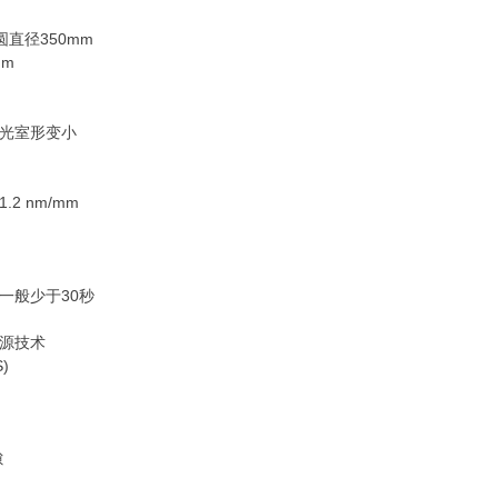
圆直径350mm
nm
光室形变小
2 nm/mm
一般少于30秒
源技术
)
隙