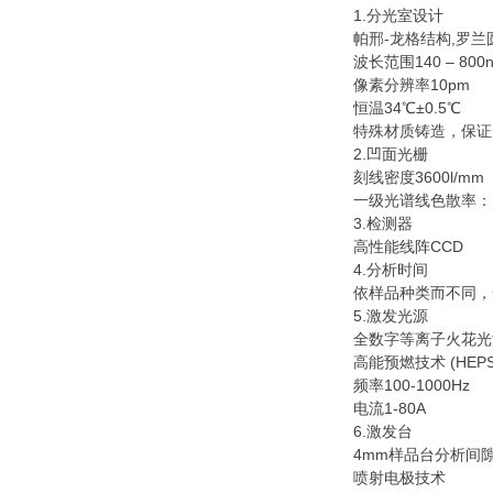
1.分光室设计
帕邢-龙格结构,罗兰
波长范围140 – 800
像素分辨率10pm
恒温34℃±0.5℃
特殊材质铸造，保证
2.凹面光栅
刻线密度3600l/mm
一级光谱线色散率：1.
3.检测器
高性能线阵CCD
4.分析时间
依样品种类而不同，
5.激发光源
全数字等离子火花光
高能预燃技术 (HEPS
频率100-1000Hz
电流1-80A
6.激发台
4mm样品台分析间
喷射电极技术