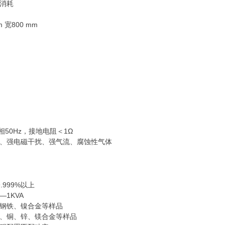
消耗
m 宽800 mm
单相50Hz，接地电阻＜1Ω
、强电磁干扰、强气流、腐蚀性气体
999%以上
1KVA
钢铁、镍合金等样品
、铜、锌、镁合金等样品