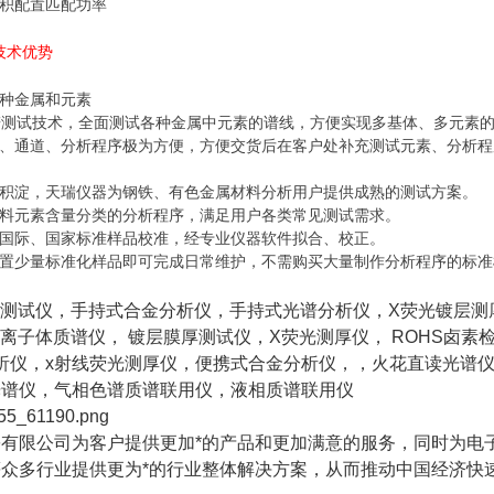
积配置匹配功率
技术优势
种金属和元素
谱测试技术，全面测试各种金属中元素的谱线，方便实现多基体、多元素
、通道、分析程序极为方便，方便交货后在客户处补充测试元素、分析程
积淀，天瑞仪器为钢铁、有色金属材料分析用户提供成熟的测试方案。
料元素含量分类的分析程序，满足用户各类常见测试需求。
国际、国家标准样品校准，经专业仪器软件拟合、校正。
置少量标准化样品即可完成日常维护，不需购买大量制作分析程序的标准
S测试仪，手持式合金分析仪，手持式光谱分析仪，X荧光镀层测
等离子体质谱仪， 镀层膜厚测试仪，X荧光测厚仪， ROHS卤
析仪，x射线荧光测厚仪，便携式合金分析仪，，火花直读光谱
光谱仪，气相色谱质谱联用仪，液相质谱联用仪
有限公司为客户提供更加*的产品和更加满意的服务，同时为电
众多行业提供更为*的行业整体解决方案，从而推动中国经济快