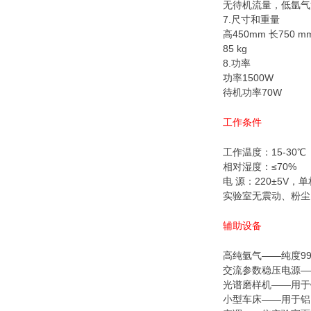
无待机流量，低氩气
7.尺寸和重量
高450mm 长750 m
85 kg
8.功率
功率1500W
待机功率70W
工作条件
工作温度：15-30℃
相对湿度：≤70%
电 源：220±5V，
实验室无震动、粉尘
辅助设备
高纯氩气——纯度99.
交流参数稳压电源——
光谱磨样机——用于
小型车床——用于铝