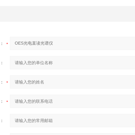
：
：
：
：
：