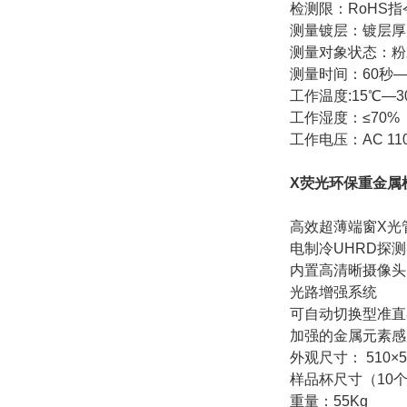
检测限：RoHS指令
测量镀层：镀层厚度
测量对象状态：粉
测量时间：60秒—
工作温度:15℃—3
工作湿度：≤70%
工作电压：AC 110
X荧光环保重金属
高效超薄端窗X光
电制冷UHRD探
内置高清晰摄像头
光路增强系统
可自动切换型准直
加强的金属元素感
外观尺寸： 510×58
样品杯尺寸（10个）
重量：55Kg